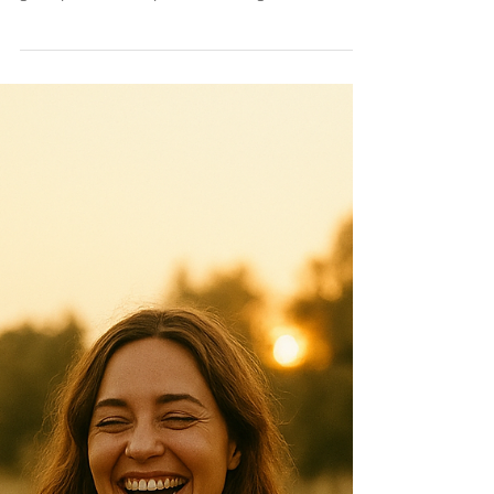
Acidi grassi polinsaturi e
parodontite: benefici di EPA,
DHA e risolvine nella salute
orale
Acidi grassi polinsaturi e parodontite: un aiuto
naturale contro l'infiammazione gengivale Gli acidi
grassi polinsaturi, in particolare omega-3 come EPA e
DHA, rappresentano oggi una valida risorsa nella
prevenzione e nel supporto terapeutico della
parodontite. La loro azione non si limita alla riduzione
dell’infiammazione locale, ma contribuisce anche alla
risoluzione del processo infiammatorio, favorendo la
rigenerazione dei tessuti e il riequilibrio del microbiota
orale. C