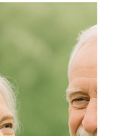
vitamina D e alla salute orale. Dopo aver esplorato il
ruolo di questa vitamina nella parodontite, nella
prevenzione della carie e nei difetti dello smalto, ci
concentriamo ora su una funzione spesso poco
conosciuta ma fondamentale: la vitamina D come
alleato del sistema immunitario orale. La vitamina D
svolge un ruolo chiave nella modulazione del sistema
immunitario, sia innato che adattativo. A livello della
bocca, contr