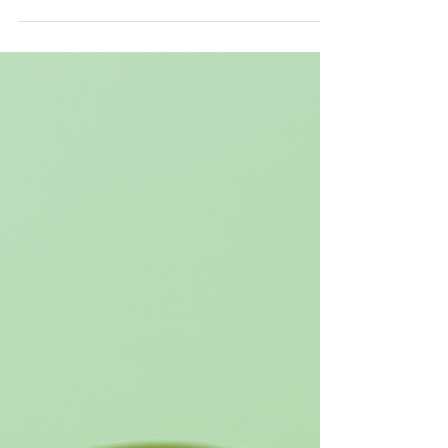
Vitamina C e Salute Gengivale:
Come Nutrire le Tue Gengive
con la Giusta Alimentazione
Vitamina C e s alute gengivale: Come Nutrire le tue
gengive con la giusta alimentazione Perché la
vitamina C è importante per la salute gengivale La
vitamina C è un nutriente essenziale per il benessere
delle gengive. Questo antiossidante naturale favorisce
la produzione di collagene, una proteina
fondamentale per la struttura e la resistenza dei
tessuti gengivali. Inoltre, la vitamina C supporta la
guarigione delle gengive e contrasta i danni causati
dai radicali liberi, pre