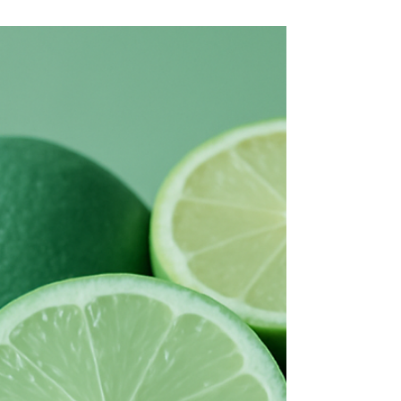
Gengive e Cervello: Il Legame
tra Parodontite e Alzheimer
Quando pensiamo alla salute della bocca, ci
concentriamo spesso solo sui denti o sul fastidio alle
gengive. Ma sapevi che un’infiammazione cronica
delle gengive può influenzare anche il cervello? Studi
recenti stanno dimostrando un legame tra
parodontite e Alzheimer, suggerendo che la salute
orale è strettamente connessa alla salute mentale e
cognitiva. Cos'è la parodontite? La parodontite è una
malattia infiammatoria che colpisce le gengive e i
tessuti che sostengono i denti