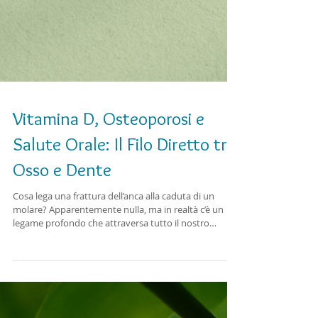
Vitamina D, Osteoporosi e
Salute Orale: Il Filo Diretto tra
Osso e Dente
Cosa lega una frattura dell’anca alla caduta di un
molare? Apparentemente nulla, ma in realtà c’è un
legame profondo che attraversa tutto il nostro
organismo: quello tra vitamina D, osteoporosi e salute
orale. La vitamina D è un elemento chiave per il
metabolismo osseo e dentale. Quando è carente, le
ossa diventano più fragili, i denti perdono ancoraggio