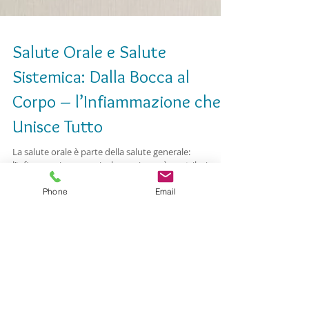
Salute Orale e Salute
Sistemica: Dalla Bocca al
Corpo – l’Infiammazione che
Unisce Tutto
La salute orale è parte della salute generale:
Phone
Email
l’infiammazione gengivale cronica può contribuire a
problemi cardiovascolari, metabolici ed epatici. A
Modena, con l’approccio Dental & Wellness, uniamo
prevenzione parodontale, nutrizione e stili di vita per
ridurre l’infiammazione sistemica.