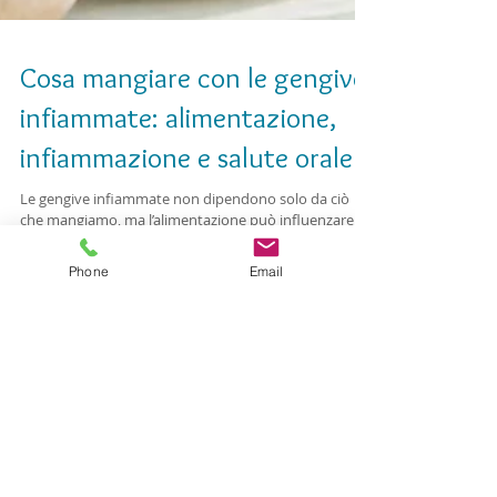
Cosa mangiare con le gengive
infiammate: alimentazione,
infiammazione e salute orale
Le gengive infiammate non dipendono solo da ciò
che mangiamo, ma l’alimentazione può influenzare il
Phone
Email
terreno infiammatorio della bocca. Ridurre zuccheri
liberi e cibi ultra-processati, aumentare fibre, verdure
e nutrienti può aiutare la salute orale, senza sostituire
diagnosi e prevenzione odontoiatrica.
Ricerca per Termini