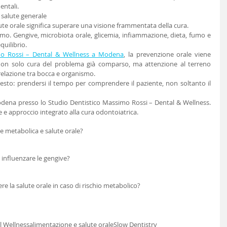
entali.
 salute generale
ute orale significa superare una visione frammentata della cura.
mo. Gengive, microbiota orale, glicemia, infiammazione, dieta, fumo e 
quilibrio.
mo Rossi – Dental & Wellness a Modena
, la prevenzione orale viene 
 non solo cura del problema già comparso, ma attenzione al terreno 
a relazione tra bocca e organismo.
esto: prendersi il tempo per comprendere il paziente, non soltanto il 
ena presso lo Studio Dentistico Massimo Rossi – Dental & Wellness. 
e e approccio integrato alla cura odontoiatrica.
e metabolica e salute orale?
influenzare le gengive?
re la salute orale in caso di rischio metabolico?
l Wellness
alimentazione e salute orale
Slow Dentistry