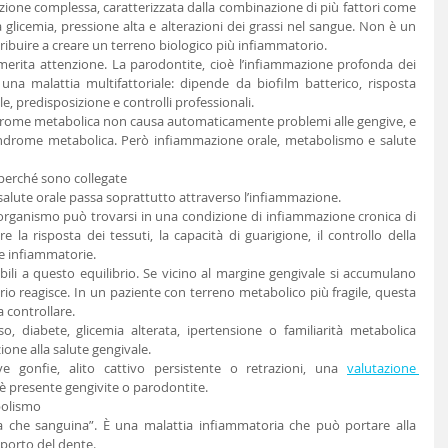
one complessa, caratterizzata dalla combinazione di più fattori come 
 glicemia, pressione alta e alterazioni dei grassi nel sangue. Non è un 
ibuire a creare un terreno biologico più infiammatorio.
merita attenzione. La parodontite, cioè l’infiammazione profonda dei 
una malattia multifattoriale: dipende da biofilm batterico, risposta 
le, predisposizione e controlli professionali.
ndrome metabolica non causa automaticamente problemi alle gengive, e 
indrome metabolica. Però infiammazione orale, metabolismo e salute 
perché sono collegate
salute orale passa soprattutto attraverso l’infiammazione.
organismo può trovarsi in una condizione di infiammazione cronica di 
la risposta dei tessuti, la capacità di guarigione, il controllo della 
tie infiammatorie.
ili a questo equilibrio. Se vicino al margine gengivale si accumulano 
rio reagisce. In un paziente con terreno metabolico più fragile, questa 
 controllare.
 diabete, glicemia alterata, ipertensione o familiarità metabolica 
one alla salute gengivale.
 gonfie, alito cattivo persistente o retrazioni, una 
valutazione 
 è presente gengivite o parodontite.
bolismo
 che sanguina”. È una malattia infiammatoria che può portare alla 
pporto del dente.