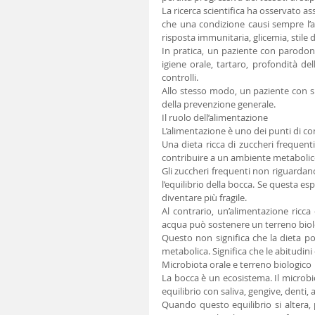
La ricerca scientifica ha osservato a
che una condizione causi sempre l’a
risposta immunitaria, glicemia, stile d
In pratica, un paziente con parodont
igiene orale, tartaro, profondità del
controlli.
Allo stesso modo, un paziente con s
della prevenzione generale.
Il ruolo dell’alimentazione
L’alimentazione è uno dei punti di co
Una dieta ricca di zuccheri frequent
contribuire a un ambiente metabolic
Gli zuccheri frequenti non riguardano 
l’equilibrio della bocca. Se questa es
diventare più fragile.
Al contrario, un’alimentazione ricca 
acqua può sostenere un terreno biolo
Questo non significa che la dieta po
metabolica. Significa che le abitudin
Microbiota orale e terreno biologico
La bocca è un ecosistema. Il microbio
equilibrio con saliva, gengive, denti,
Quando questo equilibrio si altera, 