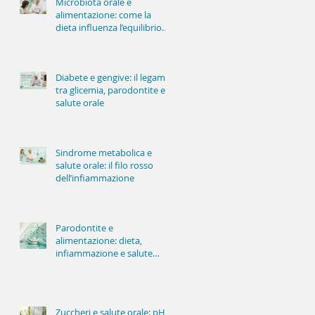
Microbiota orale e
alimentazione: come la
dieta influenza l’equilibrio
della bocca
Diabete e gengive: il legame
tra glicemia, parodontite e
salute orale
Sindrome metabolica e
salute orale: il filo rosso
dell’infiammazione
Parodontite e
alimentazione: dieta,
infiammazione e salute
delle gengive
Zuccheri e salute orale: pH,