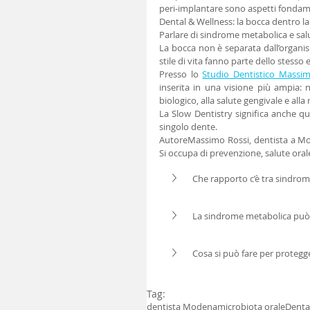
peri-implantare sono aspetti fondam
Dental & Wellness: la bocca dentro la
Parlare di sindrome metabolica e sal
La bocca non è separata dall’organis
stile di vita fanno parte dello stesso e
Presso lo 
Studio Dentistico Massi
inserita in una visione più ampia:
biologico, alla salute gengivale e all
La Slow Dentistry significa anche qu
singolo dente.
AutoreMassimo Rossi, dentista a Mod
Si occupa di prevenzione, salute oral
Che rapporto c’è tra sindrom
La sindrome metabolica può 
Cosa si può fare per protegge
Tag:
dentista Modena
microbiota orale
Denta