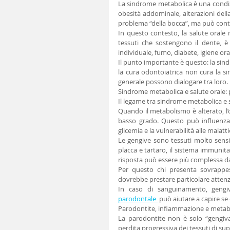
La sindrome metabolica è una condizi
obesità addominale, alterazioni della
problema “della bocca”, ma può contr
In questo contesto, la salute orale 
tessuti che sostengono il dente, è 
individuale, fumo, diabete, igiene ora
Il punto importante è questo: la si
la cura odontoiatrica non cura la s
generale possono dialogare tra loro.
Sindrome metabolica e salute orale: 
Il legame tra sindrome metabolica e 
Quando il metabolismo è alterato, l’
basso grado. Questo può influenzare 
glicemia e la vulnerabilità alle malat
Le gengive sono tessuti molto sensib
placca e tartaro, il sistema immunita
risposta può essere più complessa da
Per questo chi presenta sovrappeso,
dovrebbe prestare particolare attenzi
In caso di sanguinamento, gengive
parodontale 
 può aiutare a capire se
Parodontite, infiammazione e meta
La parodontite non è solo “gengiva
perdita progressiva dei tessuti di su