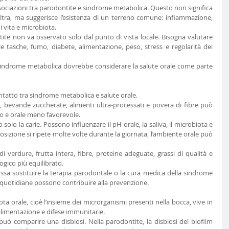
ssociazioni tra parodontite e sindrome metabolica. Questo non significa 
ltra, ma suggerisce l’esistenza di un terreno comune: infiammazione, 
i vita e microbiota.
ite non va osservato solo dal punto di vista locale. Bisogna valutare 
le tasche, fumo, diabete, alimentazione, peso, stress e regolarità dei 
indrome metabolica dovrebbe considerare la salute orale come parte 
ntatto tra sindrome metabolica e salute orale.
i, bevande zuccherate, alimenti ultra-processati e povera di fibre può 
o e orale meno favorevole.
solo la carie. Possono influenzare il pH orale, la saliva, il microbiota e 
posizione si ripete molte volte durante la giornata, l’ambiente orale può 
di verdure, frutta intera, fibre, proteine adeguate, grassi di qualità e 
gico più equilibrato.
ssa sostituire la terapia parodontale o la cura medica della sindrome 
i quotidiane possono contribuire alla prevenzione.
ta orale, cioè l’insieme dei microrganismi presenti nella bocca, vive in 
 alimentazione e difese immunitarie.
può comparire una disbiosi. Nella parodontite, la disbiosi del biofilm 