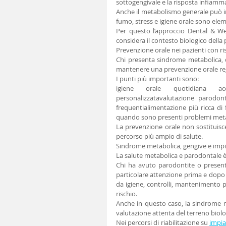
sottogengivale e la risposta infiamm
Anche il metabolismo generale può in
fumo, stress e igiene orale sono ele
Per questo l’approccio Dental & Wel
considera il contesto biologico della
Prevenzione orale nei pazienti con r
Chi presenta sindrome metabolica, d
mantenere una prevenzione orale re
I punti più importanti sono:
igiene orale quotidiana accur
personalizzatavalutazione parodon
frequentialimentazione più ricca di 
quando sono presenti problemi meta
La prevenzione orale non sostituisc
percorso più ampio di salute.
Sindrome metabolica, gengive e impi
La salute metabolica e parodontale è
Chi ha avuto parodontite o present
particolare attenzione prima e dopo 
da igiene, controlli, mantenimento pr
rischio.
Anche in questo caso, la sindrome 
valutazione attenta del terreno biolo
Nei percorsi di riabilitazione su 
impia