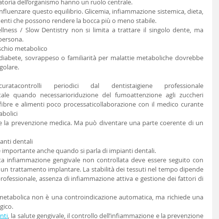
atoria dell’organismo hanno un ruolo centrale.
fluenzare questo equilibrio. Glicemia, infiammazione sistemica, dieta, 
menti che possono rendere la bocca più o meno stabile.
lness / Slow Dentistry non si limita a trattare il singolo dente, ma 
 persona.
ischio metabolico
iabete, sovrappeso o familiarità per malattie metaboliche dovrebbe 
golare.
atacontrolli periodici dal dentistaigiene professionale 
tale quando necessarioriduzione del fumoattenzione agli zuccheri 
fibre e alimenti poco processaticollaborazione con il medico curante 
bolici
e la prevenzione medica. Ma può diventare una parte coerente di un 
anti dentali
 importante anche quando si parla di impianti dentali.
a infiammazione gengivale non controllata deve essere seguito con 
un trattamento implantare. La stabilità dei tessuti nel tempo dipende 
ofessionale, assenza di infiammazione attiva e gestione dei fattori di 
metabolica non è una controindicazione automatica, ma richiede una 
gico.
nti
, la salute gengivale, il controllo dell’infiammazione e la prevenzione 