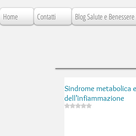
Home
Contatti
Blog Salute e Benessere
Sindrome metabolica e s
dell’infiammazione
Valutazione NaN stelle su 5.