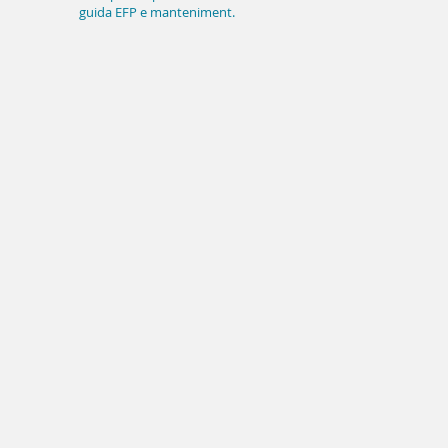
guida EFP e mantenimento
implantare a lungo termine