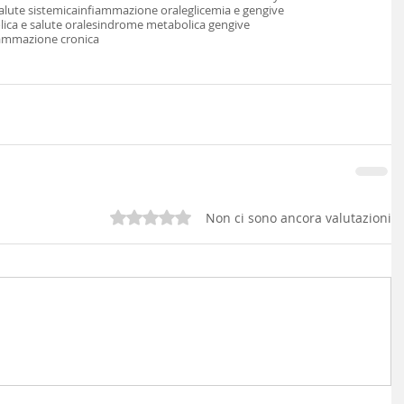
salute sistemica
infiammazione orale
glicemia e gengive
ca e salute orale
sindrome metabolica gengive
iammazione cronica
Valutazione 0 stelle su 5.
Non ci sono ancora valutazioni