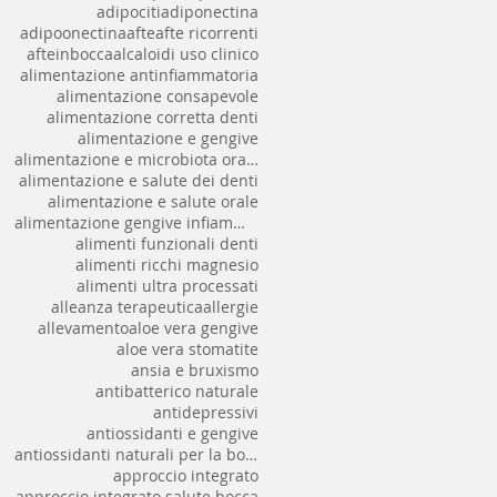
adipociti
adiponectina
adipoonectina
afte
afte ricorrenti
afteinbocca
alcaloidi uso clinico
alimentazione antinfiammatoria
alimentazione consapevole
alimentazione corretta denti
alimentazione e gengive
alimentazione e microbiota orale
alimentazione e salute dei denti
alimentazione e salute orale
alimentazione gengive infiammate
alimenti funzionali denti
alimenti ricchi magnesio
alimenti ultra processati
alleanza terapeutica
allergie
allevamento
aloe vera gengive
aloe vera stomatite
ansia e bruxismo
antibatterico naturale
antidepressivi
antiossidanti e gengive
antiossidanti naturali per la bocca
approccio integrato
approccio integrato salute bocca