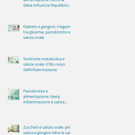
dieta influenza l’equilibrio
della bocca
Diabete e gengive: il legame
tra glicemia, parodontite e
salute orale
Sindrome metabolica e
salute orale: il filo rosso
dell’infiammazione
Parodontite e
alimentazione: dieta,
infiammazione e salute
delle gengive
Zuccheri e salute orale: pH,
saliva e gengive oltre la carie