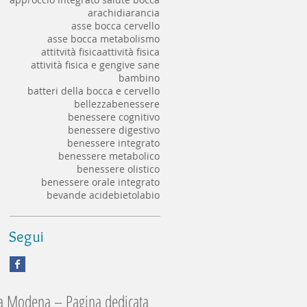
arachidi
arancia
asse bocca cervello
asse bocca metabolismo
attitvità fisica
attività fisica
attività fisica e gengive sane
bambino
batteri della bocca e cervello
bellezza
benessere
benessere cognitivo
benessere digestivo
benessere integrato
benessere metabolico
benessere olistico
benessere orale integrato
bevande acide
bietola
bio
Segui
 a Modena – Pagina dedicata