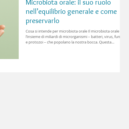
Microbiota orale: il suo ruolo
nell’equilibrio generale e come
preservarlo
Cosa si intende per microbiota orale Il microbiota orale è
l’insieme di miliardi di microrganismi – batteri, virus, funghi
e protozoi – che popolano la nostra bocca. Questa
complessa comunità microbica svolge un ruolo
fondamentale nella difesa della salute orale e, in modo più
ampio, dell’intero organismo. Un microbiota orale in
equilibrio aiuta a prevenire malattie gengivali, carie e
perfino patologie sistemiche come diabete e disturbi
cardiovascolari. L'importanza del micro