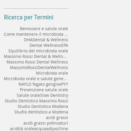
implantare a lungo termine
Ricerca per Termini
Benessere e salute orale
Come mantenere il microbiota orale sano
DHA
Dental & Wellness
Dental Wellness
EPA
Equilibrio del microbiota orale
Massimo Rossi Dental & Wellness
Massimo Rossi Dental Wellness
MassimoRossiDentalWellness
Microbiota orale
Microbiota orale e salute generale
NAFLD fegato gengive
PYY
Prevenzione salute orale
Salute orale
Slow Dentistry
Studio Dentistico Massimo Rossi
Studio Dentistico Modena
Studio dentistico a Modena
acidi grassi
acidi grassi polinsaturi
acidità orale
acqua
adipochine