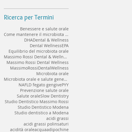
implantare a lungo termine
Ricerca per Termini
Benessere e salute orale
Come mantenere il microbiota orale sano
DHA
Dental & Wellness
Dental Wellness
EPA
Equilibrio del microbiota orale
Massimo Rossi Dental & Wellness
Massimo Rossi Dental Wellness
MassimoRossiDentalWellness
Microbiota orale
Microbiota orale e salute generale
NAFLD fegato gengive
PYY
Prevenzione salute orale
Salute orale
Slow Dentistry
Studio Dentistico Massimo Rossi
Studio Dentistico Modena
Studio dentistico a Modena
acidi grassi
acidi grassi polinsaturi
acidità orale
acqua
adipochine