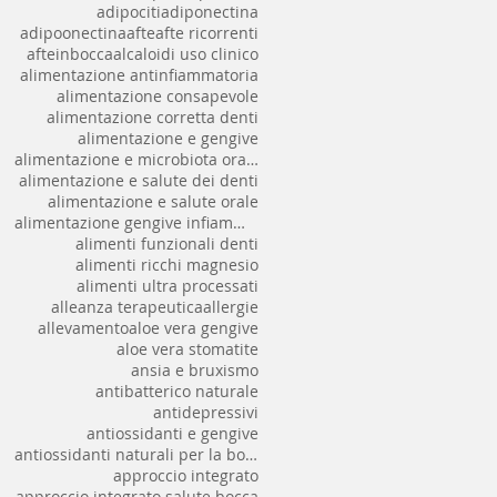
adipociti
adiponectina
adipoonectina
afte
afte ricorrenti
afteinbocca
alcaloidi uso clinico
alimentazione antinfiammatoria
alimentazione consapevole
alimentazione corretta denti
alimentazione e gengive
alimentazione e microbiota orale
alimentazione e salute dei denti
alimentazione e salute orale
alimentazione gengive infiammate
alimenti funzionali denti
alimenti ricchi magnesio
alimenti ultra processati
alleanza terapeutica
allergie
allevamento
aloe vera gengive
aloe vera stomatite
ansia e bruxismo
antibatterico naturale
antidepressivi
antiossidanti e gengive
antiossidanti naturali per la bocca
approccio integrato
approccio integrato salute bocca