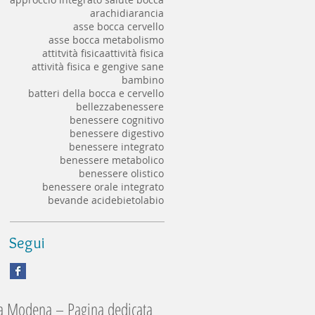
arachidi
arancia
asse bocca cervello
asse bocca metabolismo
attitvità fisica
attività fisica
attività fisica e gengive sane
bambino
batteri della bocca e cervello
bellezza
benessere
benessere cognitivo
benessere digestivo
benessere integrato
benessere metabolico
benessere olistico
benessere orale integrato
bevande acide
bietola
bio
Segui
 a Modena – Pagina dedicata