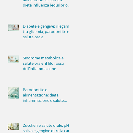
dieta influenza l’equilibrio
della bocca
Diabete e gengive: il legame
tra glicemia, parodontite e
salute orale
Sindrome metabolica e
salute orale: il filo rosso
dell’infiammazione
Parodontite e
alimentazione: dieta,
infiammazione e salute
delle gengive
Zuccheri e salute orale: pH,
saliva e gengive oltre la carie