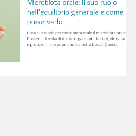
Microbiota orale: il suo ruolo
nell’equilibrio generale e come
preservarlo
Cosa si intende per microbiota orale Il microbiota orale è
l’insieme di miliardi di microrganismi – batteri, virus, funghi
e protozoi – che popolano la nostra bocca. Questa
complessa comunità microbica svolge un ruolo
fondamentale nella difesa della salute orale e, in modo più
ampio, dell’intero organismo. Un microbiota orale in
equilibrio aiuta a prevenire malattie gengivali, carie e
perfino patologie sistemiche come diabete e disturbi
cardiovascolari. L'importanza del micro