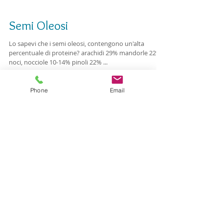
Semi Oleosi
Lo sapevi che i semi oleosi, contengono un'alta
percentuale di proteine? arachidi 29% mandorle 22%
noci, nocciole 10-14% pinoli 22% ...
Phone
Email
Ricerca per Termini
Benessere e salute orale
Come mantenere il microbiota orale sano
DHA
Dental & Wellness
Dental Wellness
EPA
Equilibrio del microbiota orale