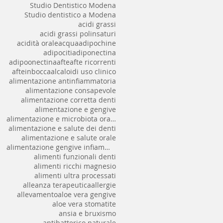
Studio Dentistico Modena
Studio dentistico a Modena
acidi grassi
acidi grassi polinsaturi
acidità orale
acqua
adipochine
adipociti
adiponectina
adipoonectina
afte
afte ricorrenti
afteinbocca
alcaloidi uso clinico
alimentazione antinfiammatoria
alimentazione consapevole
alimentazione corretta denti
alimentazione e gengive
alimentazione e microbiota orale
alimentazione e salute dei denti
alimentazione e salute orale
alimentazione gengive infiammate
alimenti funzionali denti
alimenti ricchi magnesio
alimenti ultra processati
alleanza terapeutica
allergie
allevamento
aloe vera gengive
aloe vera stomatite
ansia e bruxismo
antibatterico naturale