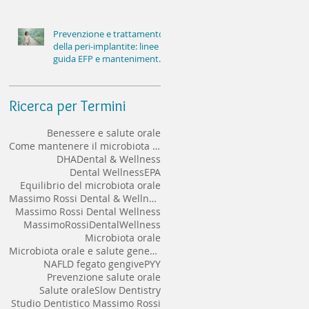
Prevenzione e trattamento
della peri-implantite: linee
guida EFP e mantenimento
implantare a lungo termine
Ricerca per Termini
Benessere e salute orale
Come mantenere il microbiota orale sano
DHA
Dental & Wellness
Dental Wellness
EPA
Equilibrio del microbiota orale
Massimo Rossi Dental & Wellness
Massimo Rossi Dental Wellness
MassimoRossiDentalWellness
Microbiota orale
Microbiota orale e salute generale
NAFLD fegato gengive
PYY
Prevenzione salute orale
Salute orale
Slow Dentistry
Studio Dentistico Massimo Rossi