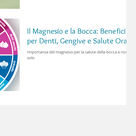
un elemento chiave per il metabolismo osseo e dentale.
Quando è carente, le ossa diventano più fragili, i denti
perdono ancoraggio e anche la mandibola può andare
incontro a processi di riassorbimento. Diversi studi
mostrano come chi soffre di osteoporos
Il Magnesio e la Bocca: Benefici
per Denti, Gengive e Salute Orale
Importanza del magnesio per la salute della bocca e non
solo