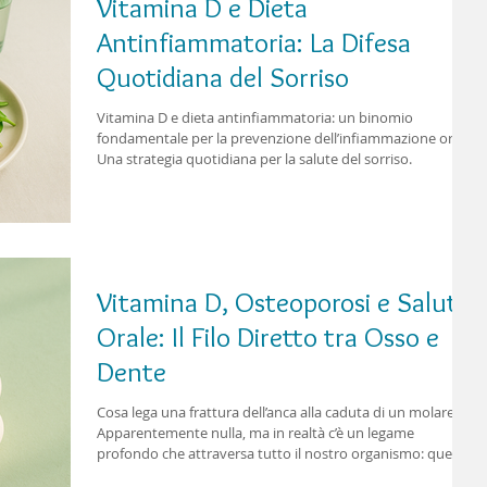
Vitamina D e Dieta
Antinfiammatoria: La Difesa
Quotidiana del Sorriso
Vitamina D e dieta antinfiammatoria: un binomio
fondamentale per la prevenzione dell’infiammazione orale.
Una strategia quotidiana per la salute del sorriso.
Vitamina D, Osteoporosi e Salute
Orale: Il Filo Diretto tra Osso e
Dente
Cosa lega una frattura dell’anca alla caduta di un molare?
Apparentemente nulla, ma in realtà c’è un legame
profondo che attraversa tutto il nostro organismo: quello
tra vitamina D, osteoporosi e salute orale. La vitamina D è