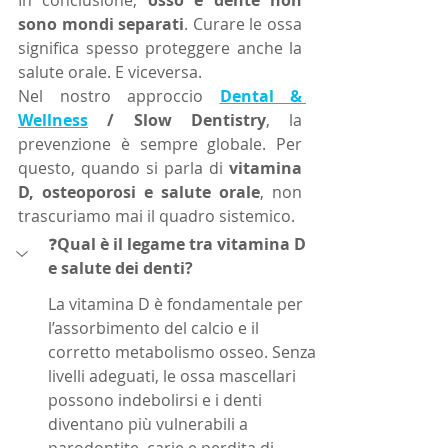
In conclusione, 
osso e dente non 
sono mondi separati
. Curare le ossa 
significa spesso proteggere anche la 
salute orale. E viceversa.
Nel nostro approccio 
Dental & 
Wellness
 / Slow Dentistry
, la 
prevenzione è sempre globale. Per 
questo, quando si parla di 
vitamina 
D, osteoporosi e salute orale
, non 
trascuriamo mai il quadro sistemico.
❓
Qual è il legame tra vitamina D 
e salute dei denti?
La vitamina D è fondamentale per 
l’assorbimento del calcio e il 
corretto metabolismo osseo. Senza 
livelli adeguati, le ossa mascellari 
possono indebolirsi e i denti 
diventano più vulnerabili a 