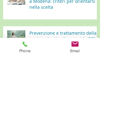
a Modena: criteri per orientarsi
nella scelta
Prevenzione e trattamento della
peri-implantite: linee guida EFP e
mantenimento implantare a
lungo termine
Phone
Email
Ricerca per Termini
Benessere e salute orale
Come mantenere il microbiota orale sano
DHA
Dental & Wellness
Dental Wellness
EPA
Equilibrio del microbiota orale
Massimo Rossi Dental & Wellness
Massimo Rossi Dental Wellness
MassimoRossiDentalWellness
Microbiota orale
Microbiota orale e salute generale
NAFLD fegato gengive
PYY