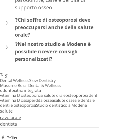
parodontite, carie e perdita di 
supporto osseo.
❓
Chi soffre di osteoporosi deve 
preoccuparsi anche della salute 
orale?
❓
Nel nostro studio a Modena è 
possibile ricevere consigli 
personalizzati?
Tag:
Dental Wellness
Slow Dentistry
Massimo Rossi Dental & Wellness
odontoiatria integrata
vitamina D osteoporosi salute orale
osteoporosi denti
vitamina D ossa
perdita ossea
salute ossea e dentale
denti e osteoporosi
Studio dentistico a Modena
salute
cavo orale
dentista