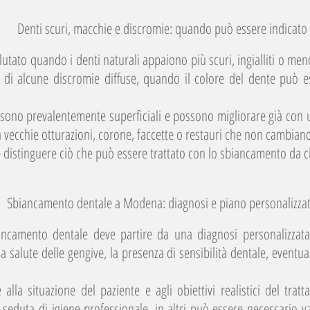
Denti scuri, macchie e discromie: quando può essere indicato
tato quando i denti naturali appaiono più scuri, ingialliti o men
 di alcune discromie diffuse, quando il colore del dente può e
e sono prevalentemente superficiali e possono migliorare già con 
da vecchie otturazioni, corone, faccette o restauri che non cambia
distinguere ciò che può essere trattato con lo sbiancamento da ci
Sbiancamento dentale a Modena: diagnosi e piano personalizza
ancamento dentale deve partire da una diagnosi personalizzata
la salute delle gengive, la presenza di sensibilità dentale, eventual
 alla situazione del paziente e agli obiettivi realistici del tra
duta di igiene professionale, in altri può essere necessario val