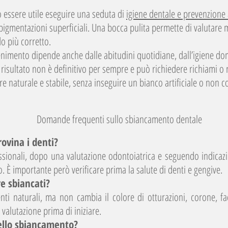
essere utile eseguire una seduta di
igiene dentale e prevenzion
pigmentazioni superficiali. Una bocca pulita permette di valutare me
o più corretto.
imento dipende anche dalle abitudini quotidiane, dall’igiene domic
Il risultato non è definitivo per sempre e può richiedere richiami o 
e naturale e stabile, senza inseguire un bianco artificiale o non co
Domande frequenti sullo sbiancamento dentale
ovina i denti?
ssionali, dopo una valutazione odontoiatrica e seguendo indicaz
 È importante però verificare prima la salute di denti e gengive.
re sbiancati?
ti naturali, ma non cambia il colore di otturazioni, corone, fac
valutazione prima di iniziare.
dello sbiancamento?