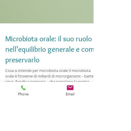
Microbiota orale: il suo ruolo
nell’equilibrio generale e come
preservarlo
Cosa si intende per microbiota orale Il microbiota
orale è l’insieme di miliardi di microrganismi – batteri,
Phone
Email
virus, funghi e protozoi – che popolano la nostra
bocca. Questa complessa comunità microbica svolge
un ruolo fondamentale nella difesa della salute orale
e, in modo più ampio, dell’intero organismo. Un
microbiota orale in equilibrio aiuta a prevenire
malattie gengivali, carie e perfino patologie sistemiche
come diabete e disturbi cardiovascolari. L'importanza