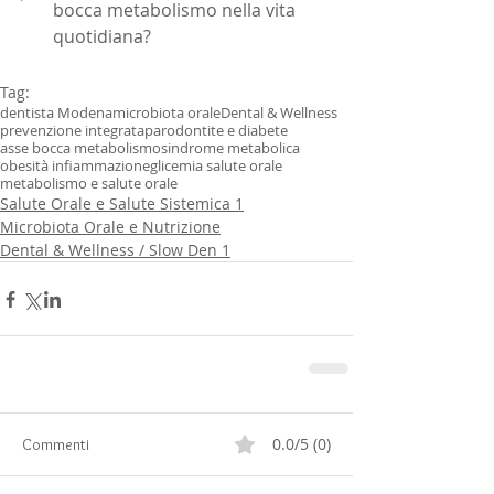
bocca metabolismo nella vita 
quotidiana?
Tag:
dentista Modena
microbiota orale
Dental & Wellness
prevenzione integrata
parodontite e diabete
asse bocca metabolismo
sindrome metabolica
obesità infiammazione
glicemia salute orale
metabolismo e salute orale
Salute Orale e Salute Sistemica 1
Microbiota Orale e Nutrizione
Dental & Wellness / Slow Den 1
0.0/5 (0)
Commenti