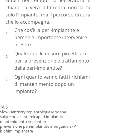
stabili nel tempo. La letteratura è 
chiara: la vera differenza non la fa 
solo l’impianto, ma il percorso di cura 
che lo accompagna.
Che cos’è la peri-implantite e 
perché è importante intervenire 
presto?
Quali sono le misure più efficaci 
per la prevenzione e trattamento 
della peri-implantite?
Ogni quanto vanno fatti i richiami 
di mantenimento dopo un 
impianto?
Tag:
Slow Dentistry
implantologia Modena
salute orale sistemica
peri-implantite
mantenimento implantare
prevenzione peri-implantite
linee guida EFP
biofilm implantare