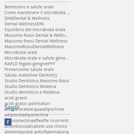
Benessere e salute orale
Come mantenere il microbiota orale sano
DHA
Dental & Wellness
Dental Wellness
EPA
Equilibrio del microbiota orale
Massimo Rossi Dental & Wellness
Massimo Rossi Dental Wellness
MassimoRossiDentalWellness
Microbiota orale
Microbiota orale e salute generale
NAFLD fegato gengive
PYY
Prevenzione salute orale
Salute orale
Slow Dentistry
Studio Dentistico Massimo Rossi
Studio Dentistico Modena
Studio dentistico a Modena
acidi grassi
acidi grassi polinsaturi
Segui
acidità orale
acqua
adipochine
adipociti
adiponectina
adipoonectina
afte
afte ricorrenti
afteinbocca
alcaloidi uso clinico
alimentazione antinfiammatoria