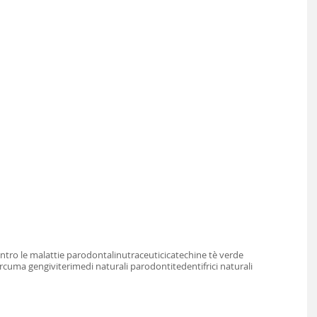
ntro le malattie parodontali
nutraceutici
catechine tè verde
rcuma gengivite
rimedi naturali parodontite
dentifrici naturali