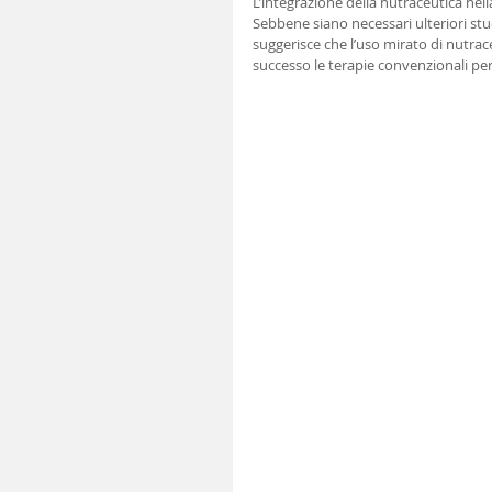
L’integrazione della nutraceutica nel
Sebbene siano necessari ulteriori studi
suggerisce che l’uso mirato di nutrac
successo le terapie convenzionali per