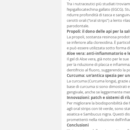
Tra i nutraceutici più studiati troviamo
l’epigallocatechina gallato (EGCG). St
ridurre profondità di tasca e sanguin
cerotti orali (“oral strips”) a lento 
parodontale.
Propoli: il dono delle api per la sa
La propoli, sostanza resinosa prodotta
se inferiore alla clorexidina. È partic
e può essere utilizzata sotto forma di 
Aloe vera: anti-infiammatorio e l
Il gel di Aloe vera, già noto per le su
per la riduzione di placca e infiammazi
dentifricio al fluoro, suggerendo la po
Curcuma: un’antica spezia per u
La curcuma (Curcuma longa), grazie a
base di curcuma si sono dimostrati e
gengivale, anche se leggermente meno 
Innovazioni: patch e sistemi di ril
Per migliorare la biodisponibilità dei 
agli oral strips con tè verde, sono sta
asiatica e Sambucus nigra. Questi dis
promettenti nella riduzione dell’inf
Conclusioni