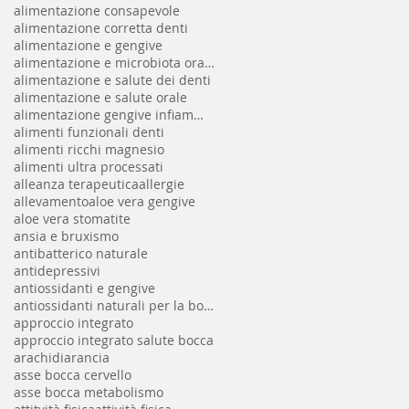
alimentazione consapevole
alimentazione corretta denti
alimentazione e gengive
alimentazione e microbiota orale
alimentazione e salute dei denti
alimentazione e salute orale
alimentazione gengive infiammate
alimenti funzionali denti
alimenti ricchi magnesio
alimenti ultra processati
alleanza terapeutica
allergie
allevamento
aloe vera gengive
aloe vera stomatite
ansia e bruxismo
antibatterico naturale
antidepressivi
antiossidanti e gengive
antiossidanti naturali per la bocca
approccio integrato
approccio integrato salute bocca
arachidi
arancia
asse bocca cervello
asse bocca metabolismo