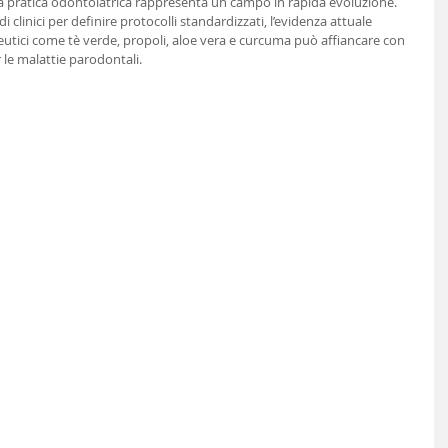
la pratica odontoiatrica rappresenta un campo in rapida evoluzione. 
 clinici per definire protocolli standardizzati, l’evidenza attuale 
eutici come tè verde, propoli, aloe vera e curcuma può affiancare con 
 le malattie parodontali.