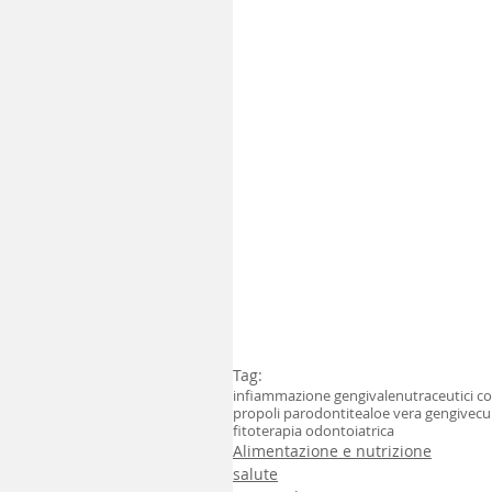
Tag:
infiammazione gengivale
nutraceutici co
propoli parodontite
aloe vera gengive
cu
fitoterapia odontoiatrica
Alimentazione e nutrizione
salute