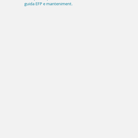
guida EFP e mantenimento
implantare a lungo termine