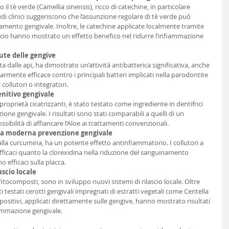
 il tè verde (Camellia sinensis), ricco di catechine, in particolare 
udi clinici suggeriscono che l’assunzione regolare di tè verde può 
amento gengivale. Inoltre, le catechine applicate localmente tramite 
rilascio hanno mostrato un effetto benefico nel ridurre l’infiammazione 
lute delle gengive
 dalle api, ha dimostrato un’attività antibatterica significativa, anche 
olarmente efficace contro i principali batteri implicati nella parodontite 
collutori o integratori.
enitivo gengivale
e proprietà cicatrizzanti, è stato testato come ingrediente in dentifrici 
one gengivale. I risultati sono stati comparabili a quelli di un 
ssibilità di affiancare l’Aloe ai trattamenti convenzionali.
na moderna prevenzione gengivale
lla curcumina, ha un potente effetto antinfiammatorio. I collutori a 
fficaci quanto la clorexidina nella riduzione del sanguinamento 
efficaci sulla placca.
ascio locale
fitocomposti, sono in sviluppo nuovi sistemi di rilascio locale. Oltre 
ti testati cerotti gengivali impregnati di estratti vegetali come Centella 
positivi, applicati direttamente sulle gengive, hanno mostrato risultati 
iammazione gengivale.