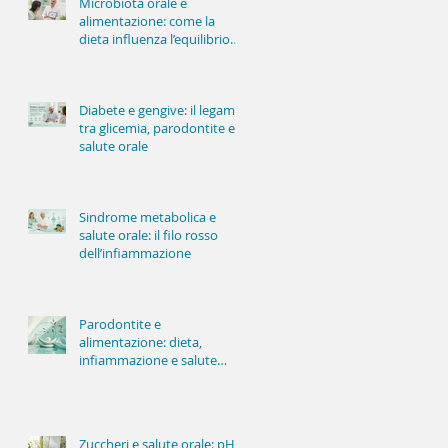
Microbiota orale e
alimentazione: come la
dieta influenza l’equilibrio
della bocca
Diabete e gengive: il legame
tra glicemia, parodontite e
salute orale
Sindrome metabolica e
salute orale: il filo rosso
dell’infiammazione
Parodontite e
alimentazione: dieta,
infiammazione e salute
delle gengive
Zuccheri e salute orale: pH,