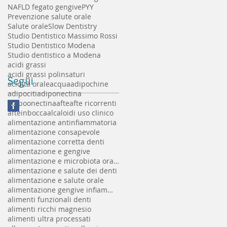
NAFLD fegato gengive
PYY
Prevenzione salute orale
Salute orale
Slow Dentistry
Studio Dentistico Massimo Rossi
Studio Dentistico Modena
Studio dentistico a Modena
acidi grassi
acidi grassi polinsaturi
Segui
acidità orale
acqua
adipochine
adipociti
adiponectina
adipoonectina
afte
afte ricorrenti
afteinbocca
alcaloidi uso clinico
alimentazione antinfiammatoria
alimentazione consapevole
alimentazione corretta denti
alimentazione e gengive
alimentazione e microbiota orale
alimentazione e salute dei denti
alimentazione e salute orale
alimentazione gengive infiammate
alimenti funzionali denti
alimenti ricchi magnesio
alimenti ultra processati