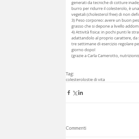
generati da tecniche di cotture inadeg
burro per ridurre il colesterolo, è un
vegetali (cholesterol free) di non de
3) Peso corporeo: avere un buon peso 
grasso che si depone a livello addomi
4) Attività fisica: in pochi punti le st
adattandolo al proprio carattere, da 
tre settimane di esercizio regolare per 
giorno dopo! 
(grazie a Carla Camerotto, nutrizionis
Tag:
colesterolo
stie di vita
Commenti