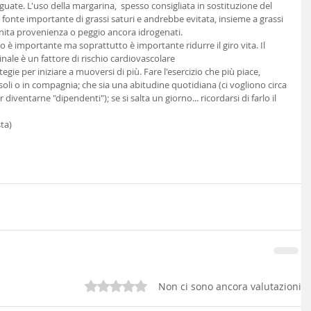
uate. L'uso della margarina,  spesso consigliata in sostituzione del 
a fonte importante di grassi saturi e andrebbe evitata, insieme a grassi 
finita provenienza o peggio ancora idrogenati. 
è importante ma soprattutto è importante ridurre il giro vita. Il 
nale è un fattore di rischio cardiovascolare 
rategie per iniziare a muoversi di più. Fare l'esercizio che più piace, 
soli o in compagnia; che sia una abitudine quotidiana (ci vogliono circa 
diventarne "dipendenti"); se si salta un giorno... ricordarsi di farlo il 
ta) 
Valutazione 0 stelle su 5.
Non ci sono ancora valutazioni