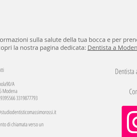
ormazioni sulla salute della tua bocca e per pren
copri la nostra pagina dedicata:
Dentista a Mode
tti
Dentista
mola90/A
Com
5 Modena
059395566 3319877793
studiodentisticomassimorossi.it
imento di chiamata verso un