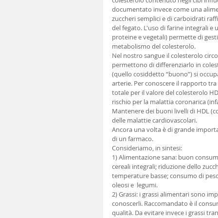
colesterolo contenuto negli cibi influe
documentato invece come una aliment
zuccheri semplici e di carboidrati raf
del fegato. L'uso di farine integrali 
proteine e vegetali) permette di gesti
metabolismo del colesterolo. 
Nel nostro sangue il colesterolo circ
permettono di differenziarlo in coles
(quello cosiddetto “buono”) si occupa 
arterie. Per conoscere il rapporto tra
totale per il valore del colesterolo 
rischio per la malattia coronarica (infa
Mantenere dei buoni livelli di HDL (c
delle malattie cardiovascolari. 
Ancora una volta è di grande importanza
di un farmaco. 
Consideriamo, in sintesi: 
1) Alimentazione sana: buon consumo 
cereali integrali; riduzione dello zu
temperature basse; consumo di pesce
oleosi e  legumi. 
2) Grassi: i grassi alimentari sono i
conoscerli. Raccomandato è il consumo 
qualità. Da evitare invece i grassi tra