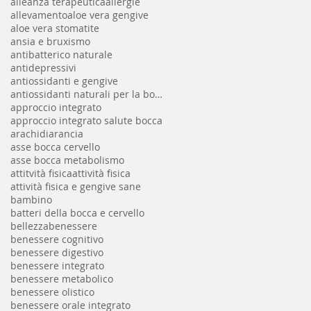
alleanza terapeutica
allergie
allevamento
aloe vera gengive
aloe vera stomatite
ansia e bruxismo
antibatterico naturale
antidepressivi
antiossidanti e gengive
antiossidanti naturali per la bocca
approccio integrato
approccio integrato salute bocca
arachidi
arancia
asse bocca cervello
asse bocca metabolismo
attitvità fisica
attività fisica
attività fisica e gengive sane
bambino
batteri della bocca e cervello
bellezza
benessere
benessere cognitivo
benessere digestivo
benessere integrato
benessere metabolico
benessere olistico
benessere orale integrato