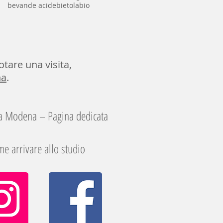
bevande acide
bietola
bio
otare una visita,
na
.
 a Modena – Pagina dedicata
e arrivare allo studio