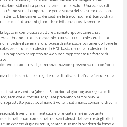
nza in maniera significativa i livelli presenti nel sangue. È ben 
azione sbilanciata possa incrementarne i valori. Una eccesso di 
finati è uno stimolo importante per la sintesi del colesterolo da parte 
e un attento bilanciamento dei pasti nelle tre componenti (carboidrati, 
re bene le fluttuazioni glicemiche e influenza positivamente il 
ola legato in complesse strutture chiamate lipoproteine che ci 
terolo "buono" HDL  e colesterolo "cattivo" LDL. Il colesterolo HDL 
di impedire il generarsi di processi di arteriosclerosi tenendo libere le 
 colesterolo totale e colesterolo HDL basta dividere il colesterolo 
HDL. Un rapporto compreso tra 4 e 5 non rappresenta un fattore di 
rto). 
olesterolo buono) svolge una anzi un’azione preventiva nei confronti 
 lo stile di vita nelle regolazione di tali valori, più che l’assunzione 
di frutta e verdura (almeno 5 porzioni al giorno); uso regolare di 
cchero; tecniche di cotture adeguate preferendo tempi brevi e 
, soprattutto pescato, almeno 2 volte la settimana; consumo di semi 
mprescindibili per una alimentazione bilanciata, ma è importante 
di quelli buoni come quelli dei semi oleosi, del pesce e degli oli di 
ns e un eccesso di grassi saturi, contenuti in molti prodotti da forno o 