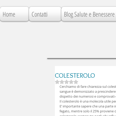
Home
Contatti
Blog Salute e Benessere
COLESTEROLO
Valutazione NaN stelle su 5.
Cerchiamo di fare chiarezza sul coles
sangue è demonizzato a prescindere. No
dispetto dei numerosi e comprovati eff
Il colesterolo è una molecola utile p
E‘ importante sapere che una parte i
fegato, mentre solo il 25% proviene da 