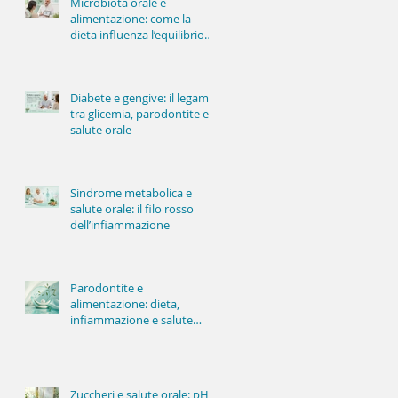
Microbiota orale e
alimentazione: come la
dieta influenza l’equilibrio
della bocca
Diabete e gengive: il legame
tra glicemia, parodontite e
salute orale
Sindrome metabolica e
salute orale: il filo rosso
dell’infiammazione
Parodontite e
alimentazione: dieta,
infiammazione e salute
delle gengive
Zuccheri e salute orale: pH,