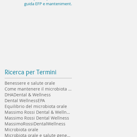
guida EFP e mantenimento
implantare a lungo termine
Ricerca per Termini
Benessere e salute orale
Come mantenere il microbiota orale sano
DHA
Dental & Wellness
Dental Wellness
EPA
Equilibrio del microbiota orale
Massimo Rossi Dental & Wellness
Massimo Rossi Dental Wellness
MassimoRossiDentalWellness
Microbiota orale
Microbiota orale e salute generale