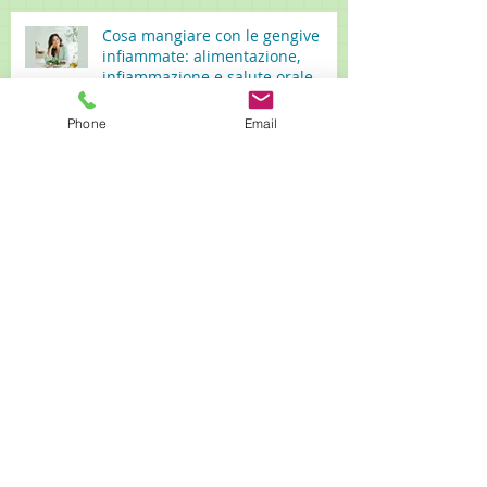
Cosa mangiare con le gengive
infiammate: alimentazione,
infiammazione e salute orale
Phone
Email
Parodontite e rischio implantare:
cosa dice la ricerca scientifica
Come scegliere un buon dentista
a Modena: criteri per orientarsi
nella scelta
Prevenzione e trattamento della
peri-implantite: linee guida EFP e
mantenimento implantare a