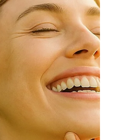
Questo articolo è il secondo di una serie dedicata al
rapporto tra vitamina D e salute orale, ispirata alla
revisione sistematica pubblicata su BMC Oral Health
(Ziada S, Wishahe A, Mabrouk N, Sahtout S. Vitamin D
deficiency and oral health: a systematic review of
literature. BMC Oral Health. 2025 Apr 1;25(1):468. doi:
10.1186/s12903-025-05883-w. PMID: 40170041; PMCID:
PMC11959803.). Dopo aver esplorato il legame con la
parodontite, oggi ci occupiamo di un tema tanto
important