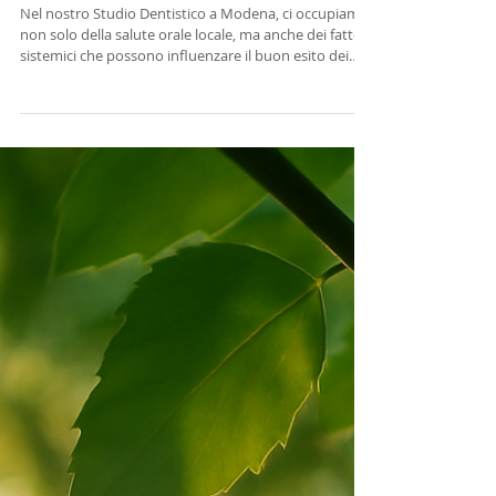
Vitamina D e Trattamenti
Dentali: Il Ruolo Decisivo nella
Guarigione e nel Successo
Clinico
Nel nostro Studio Dentistico a Modena, ci occupiamo
non solo della salute orale locale, ma anche dei fattori
sistemici che possono influenzare il buon esito dei
trattamenti. Tra questi, un elemento spesso
trascurato ma fondamentale è la vitamina D. La
correlazione tra vitamina D trattamenti dentali è oggi
supportata da numerose evidenze cliniche. Una
carenza di questo nutriente può compromettere la
guarigione post-operatoria, rallentare la rigenerazione
ossea e aumentare il r