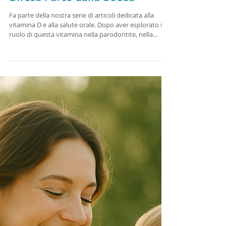
Vitamina D Sistema
Immunitario Orale: La Prima
Difesa Parte dalla Bocca
Fa parte della nostra serie di articoli dedicata alla
vitamina D e alla salute orale. Dopo aver esplorato il
ruolo di questa vitamina nella parodontite, nella
prevenzione della carie e nei difetti dello smalto, ci
concentriamo ora su una funzione spesso poco
conosciuta ma fondamentale: la vitamina D come
alleato del sistema immunitario orale. La vitamina D
svolge un ruolo chiave nella modulazione del sistema
immunitario, sia innato che adattativo. A livello della
bocca, contr