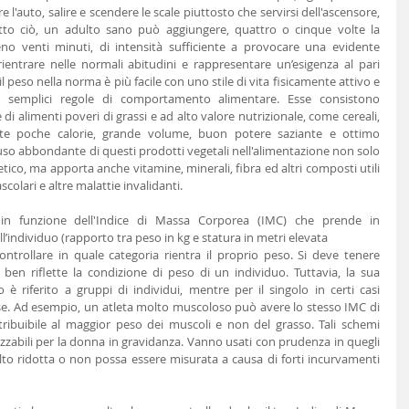
 l'auto, salire e scendere le scale piuttosto che servirsi dell'ascensore, 
to ciò, un adulto sano può aggiungere, quattro o cinque volte la 
meno venti minuti, di intensità sufficiente a provocare una evidente 
ientrare nelle normali abitudini e rappresentare un’esigenza al pari 
l peso nella norma è più facile con uno stile di vita fisicamente attivo e 
 semplici regole di comportamento alimentare. Esse consistono 
 di alimenti poveri di grassi e ad alto valore nutrizionale, come cereali, 
ente poche calorie, grande volume, buon potere saziante e ottimo 
uso abbondante di questi prodotti vegetali nell'alimentazione non solo 
tico, ma apporta anche vitamine, minerali, fibra ed altri composti utili 
colari e altre malattie invalidanti.
in funzione dell'Indice di Massa Corporea (IMC) che prende in 
ll’individuo (rapporto tra peso in kg e statura in metri elevata
ontrollare in quale categoria rientra il proprio peso. Si deve tenere 
ben riflette la condizione di peso di un individuo. Tuttavia, la sua 
 riferito a gruppi di individui, mentre per il singolo in certi casi 
se. Ad esempio, un atleta molto muscoloso può avere lo stesso IMC di 
ibuibile al maggior peso dei muscoli e non del grasso. Tali schemi 
zzabili per la donna in gravidanza. Vanno usati con prudenza in quegli 
olto ridotta o non possa essere misurata a causa di forti incurvamenti 