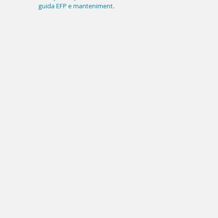
guida EFP e mantenimento
implantare a lungo termine