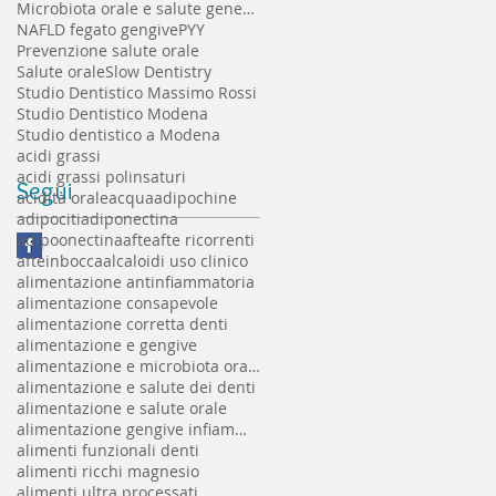
Microbiota orale e salute generale
NAFLD fegato gengive
PYY
Prevenzione salute orale
Salute orale
Slow Dentistry
Studio Dentistico Massimo Rossi
Studio Dentistico Modena
Studio dentistico a Modena
acidi grassi
acidi grassi polinsaturi
Segui
acidità orale
acqua
adipochine
adipociti
adiponectina
adipoonectina
afte
afte ricorrenti
afteinbocca
alcaloidi uso clinico
alimentazione antinfiammatoria
alimentazione consapevole
alimentazione corretta denti
alimentazione e gengive
alimentazione e microbiota orale
alimentazione e salute dei denti
alimentazione e salute orale
alimentazione gengive infiammate
alimenti funzionali denti
alimenti ricchi magnesio
alimenti ultra processati