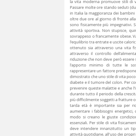
la vita moderna promuove stili di vit
Passare molte ore stando seduti (dur
in Italia la maggioranza dei bambini 
oltre due ore al giorno di fronte alla
sono fisicamente più impegnativi. S
attività sportiva. Non stupisce, qui
sovrappeso o francamente obese. Val
l'equilibrio tra entrate e uscite calo
ottenuto sia attraverso una vita fi
attraverso il controllo dell'aliment
riduzione che non deve però essere s
l'apporto minimo di tutte le sost
rappresentare un fattore predisponente
dimostrato che uno stile di vita poco 
diabete e il tumore del colon. Per con
prevenire queste malattie e anche l’i
durante tutto il periodo della cresci
più difficilmente soggetti a fratture
tarda età è importante sia per rid
aumentare i fabbisogni energetici, 
modo si creano le giuste condizioni
essenziali. Per stile di vita fisicamen
deve intendere innanzitutto un tip
attività quotidiane, all'uso dei propr