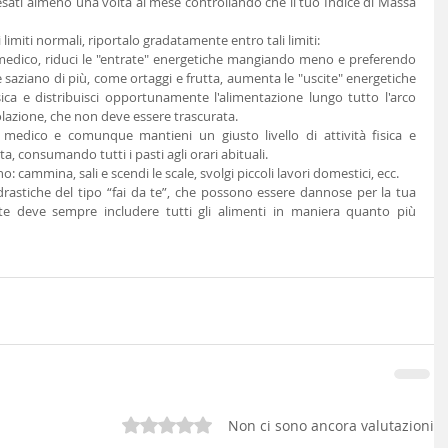
esati almeno una volta al mese controllando che il tuo Indice di Massa 
i limiti normali, riportalo gradatamente entro tali limiti:
 medico, riduci le "entrate" energetiche mangiando meno e preferendo 
 saziano di più, come ortaggi e frutta, aumenta le "uscite" energetiche 
ica e distribuisci opportunamente l'alimentazione lungo tutto l'arco 
colazione, che non deve essere trascurata.
 medico e comunque mantieni un giusto livello di attività fisica e 
a, consumando tutti i pasti agli orari abituali.
o: cammina, sali e scendi le scale, svolgi piccoli lavori domestici, ecc.
 drastiche del tipo “fai da te”, che possono essere dannose per la tua 
e deve sempre includere tutti gli alimenti in maniera quanto più 
Valutazione 0 stelle su 5.
Non ci sono ancora valutazioni