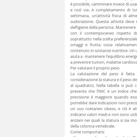
è possibile, camminare invece di usare
e così via. A completamento di tut
settimana, un'attività fisica di al
sudorazione. Questa attività deve r
dell’igiene della persona. Mantenere i
con il contemporaneo rispetto di
soprattutto nella scelta preferenziale
ortaggi e frutta: ossia relativam
contenuto in sostanze nutritive. Un 
aiuta a  mantenere l'equilibrio energe
a prevenire tumori, malattie cardiovas
Per valutare il proprio peso
La valutazione del peso è fatta 
considerazione la statura e il peso de
al quadrato). Nella tabella si può c
presente che l’IMC è un indice che 
precisione è maggiore quando esso è
potrebbe dare indicazioni non preci
un suo coetaneo obeso, e ciò è attr
indicano valori medi e non sono utili
anziani nei quali la statura si sia m
della colonna vertebrale.
Come comportarsi