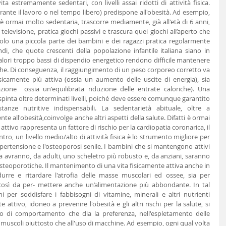
a estremamente sedentari, con livelli assai ridotti di attività fisica. 
ante il lavoro o nel tempo libero) predispone all'obesità. Ad esempio, 
è ormai molto sedentaria, trascorre mediamente, già all'età di 6 anni, 
 televisione, pratica giochi passivi e trascura quei giochi all’aperto che 
olo una piccola parte dei bambini e dei ragazzi pratica regolarmente 
ndi, che quote crescenti della popolazione infantile italiana siano in 
ori troppo bassi di dispendio energetico rendono difficile mantenere 
riche. Di conseguenza, il raggiungimento di un peso corporeo corretto va 
sicamente più attiva (ossia un aumento delle uscite di energia), sia 
azione  ossia un'equilibrata riduzione delle entrate caloriche). Una 
pinta oltre determinati livelli, poiché deve essere comunque garantito 
anze nutritive indispensabili. La sedentarietà abituale, oltre a 
 all'obesità,coinvolge anche altri aspetti della salute. Difatti è ormai 
attivo rappresenta un fattore di rischio per la cardiopatia coronarica, il 
tro, un livello medio/alto di attività fisica è lo strumento migliore per 
pertensione e l'osteoporosi senile. I bambini che si mantengono attivi 
ta avranno, da adulti, uno scheletro più robusto e, da anziani, saranno 
 osteoporotiche. Il mantenimento di una vita fisicamente attiva anche in 
urre e ritardare l'atrofia delle masse muscolari ed ossee, sia per 
così da per- mettere anche un’alimentazione più abbondante. In tal 
 per soddisfare i fabbisogni di vitamine, minerali e altri nutrienti 
te attivo, idoneo a prevenire l'obesità e gli altri rischi per la salute, si 
o di comportamento che dia la preferenza, nell'espletamento delle 
i muscoli piuttosto che all'uso di macchine. Ad esempio, ogni qual volta 