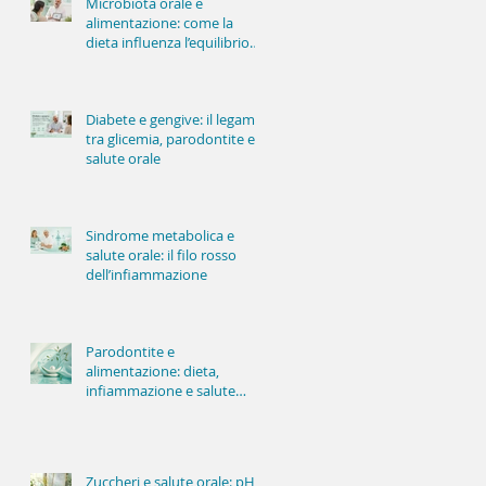
Microbiota orale e
alimentazione: come la
dieta influenza l’equilibrio
della bocca
Diabete e gengive: il legame
tra glicemia, parodontite e
salute orale
Sindrome metabolica e
salute orale: il filo rosso
dell’infiammazione
Parodontite e
alimentazione: dieta,
infiammazione e salute
delle gengive
Zuccheri e salute orale: pH,