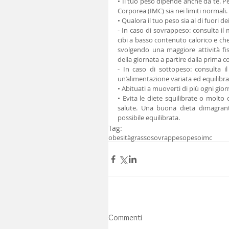
• Il tuo peso dipende anche da te. P
Corporea (IMC) sia nei limiti normali.
• Qualora il tuo peso sia al di fuori de
- In caso di sovrappeso: consulta il
cibi a basso contenuto calorico e che
svolgendo una maggiore attività fis
della giornata a partire dalla prima 
- In caso di sottopeso: consulta il
un’alimentazione variata ed equilibrat
• Abituati a muoverti di più ogni giorn
• Evita le diete squilibrate o molto
salute. Una buona dieta dimagrant
possibile equilibrata.
Tag:
obesità
grasso
sovrappeso
peso
imc
Commenti