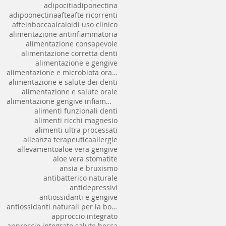
adipociti
adiponectina
adipoonectina
afte
afte ricorrenti
afteinbocca
alcaloidi uso clinico
alimentazione antinfiammatoria
alimentazione consapevole
alimentazione corretta denti
alimentazione e gengive
alimentazione e microbiota orale
alimentazione e salute dei denti
alimentazione e salute orale
alimentazione gengive infiammate
alimenti funzionali denti
alimenti ricchi magnesio
alimenti ultra processati
alleanza terapeutica
allergie
allevamento
aloe vera gengive
aloe vera stomatite
ansia e bruxismo
antibatterico naturale
antidepressivi
antiossidanti e gengive
antiossidanti naturali per la bocca
approccio integrato
approccio integrato salute bocca