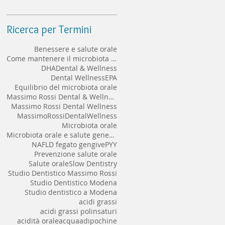
implantare a lungo termine
Ricerca per Termini
Benessere e salute orale
Come mantenere il microbiota orale sano
DHA
Dental & Wellness
Dental Wellness
EPA
Equilibrio del microbiota orale
Massimo Rossi Dental & Wellness
Massimo Rossi Dental Wellness
MassimoRossiDentalWellness
Microbiota orale
Microbiota orale e salute generale
NAFLD fegato gengive
PYY
Prevenzione salute orale
Salute orale
Slow Dentistry
Studio Dentistico Massimo Rossi
Studio Dentistico Modena
Studio dentistico a Modena
acidi grassi
acidi grassi polinsaturi
acidità orale
acqua
adipochine