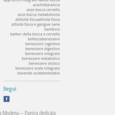
arachidi
arancia
asse bocca cervello
asse bocca metabolismo
attitvità fisica
attività fisica
attività fisica e gengive sane
bambino
batteri della bocca e cervello
bellezza
benessere
benessere cognitivo
benessere digestivo
benessere integrato
benessere metabolico
benessere olistico
benessere orale integrato
bevande acide
bietola
bio
Segui
 a Modena – Pagina dedicata