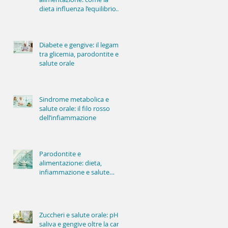
dieta influenza l’equilibrio
della bocca
Diabete e gengive: il legame
tra glicemia, parodontite e
salute orale
Sindrome metabolica e
salute orale: il filo rosso
dell’infiammazione
Parodontite e
alimentazione: dieta,
infiammazione e salute
delle gengive
Zuccheri e salute orale: pH,
saliva e gengive oltre la carie