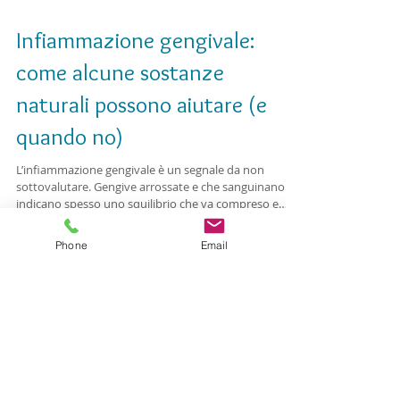
Infiammazione gengivale:
come alcune sostanze
naturali possono aiutare (e
quando no)
L’infiammazione gengivale è un segnale da non
sottovalutare. Gengive arrossate e che sanguinano
Phone
Email
indicano spesso uno squilibrio che va compreso e
corretto. Alcune sostanze naturali possono offrire un
supporto nel ridurre il fastidio, ma non sostituiscono
la diagnosi e le cure odontoiatriche.