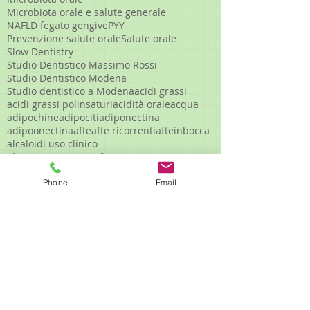
Microbiota orale e salute generale
NAFLD fegato gengive
PYY
Prevenzione salute orale
Salute orale
Slow Dentistry
Studio Dentistico Massimo Rossi
Studio Dentistico Modena
Studio dentistico a Modena
acidi grassi
acidi grassi polinsaturi
acidità orale
acqua
adipochine
adipociti
adiponectina
adipoonectina
afte
afte ricorrenti
afteinbocca
alcaloidi uso clinico
alimentazione antinfiammatoria
alimentazione consapevole
alimentazione corretta denti
Phone
Email
alimentazione e gengive
alimentazione e microbiota orale
alimentazione e salute dei denti
alimentazione e salute orale
alimentazione gengive infiammate
alimenti funzionali denti
alimenti ricchi magnesio
alimenti ultra processati
alleanza terapeutica
allergie
allevamento