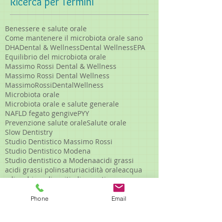
Ricerca per Termini
Benessere e salute orale
Come mantenere il microbiota orale sano
DHA
Dental & Wellness
Dental Wellness
EPA
Equilibrio del microbiota orale
Massimo Rossi Dental & Wellness
Massimo Rossi Dental Wellness
MassimoRossiDentalWellness
Microbiota orale
Microbiota orale e salute generale
NAFLD fegato gengive
PYY
Prevenzione salute orale
Salute orale
Slow Dentistry
Studio Dentistico Massimo Rossi
Studio Dentistico Modena
Studio dentistico a Modena
acidi grassi
acidi grassi polinsaturi
acidità orale
acqua
adipochine
adipociti
adiponectina
adipoonectina
afte
afte ricorrenti
afteinbocca
alcaloidi uso clinico
Phone
Email
alimentazione antinfiammatoria
alimentazione consapevole