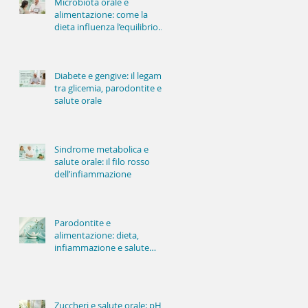
Microbiota orale e
alimentazione: come la
dieta influenza l’equilibrio
della bocca
Diabete e gengive: il legame
tra glicemia, parodontite e
salute orale
Sindrome metabolica e
salute orale: il filo rosso
dell’infiammazione
Parodontite e
alimentazione: dieta,
infiammazione e salute
delle gengive
Zuccheri e salute orale: pH,