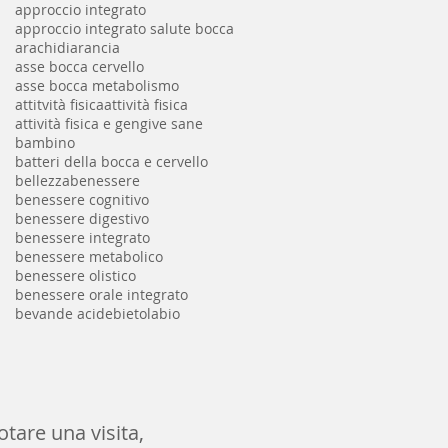
approccio integrato
approccio integrato salute bocca
arachidi
arancia
asse bocca cervello
asse bocca metabolismo
attitvità fisica
attività fisica
attività fisica e gengive sane
bambino
batteri della bocca e cervello
bellezza
benessere
benessere cognitivo
benessere digestivo
benessere integrato
benessere metabolico
benessere olistico
benessere orale integrato
bevande acide
bietola
bio
otare una visita,