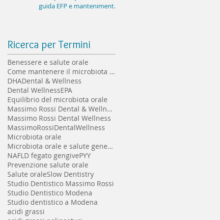
guida EFP e mantenimento
implantare a lungo termine
Ricerca per Termini
Benessere e salute orale
Come mantenere il microbiota orale sano
DHA
Dental & Wellness
Dental Wellness
EPA
Equilibrio del microbiota orale
Massimo Rossi Dental & Wellness
Massimo Rossi Dental Wellness
MassimoRossiDentalWellness
Microbiota orale
Microbiota orale e salute generale
NAFLD fegato gengive
PYY
Prevenzione salute orale
Salute orale
Slow Dentistry
Studio Dentistico Massimo Rossi
Studio Dentistico Modena
Studio dentistico a Modena
acidi grassi