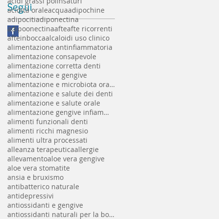
acidi grassi polinsaturi
Segui
acidità orale
acqua
adipochine
adipociti
adiponectina
adipoonectina
afte
afte ricorrenti
afteinbocca
alcaloidi uso clinico
alimentazione antinfiammatoria
alimentazione consapevole
alimentazione corretta denti
alimentazione e gengive
alimentazione e microbiota orale
alimentazione e salute dei denti
alimentazione e salute orale
alimentazione gengive infiammate
alimenti funzionali denti
alimenti ricchi magnesio
alimenti ultra processati
alleanza terapeutica
allergie
allevamento
aloe vera gengive
aloe vera stomatite
ansia e bruxismo
antibatterico naturale
antidepressivi
antiossidanti e gengive
antiossidanti naturali per la bocca