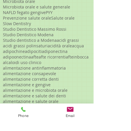
Microbiota orale
Microbiota orale e salute generale
NAFLD fegato gengive
PYY
Prevenzione salute orale
Salute orale
Slow Dentistry
Studio Dentistico Massimo Rossi
Studio Dentistico Modena
Studio dentistico a Modena
acidi grassi
acidi grassi polinsaturi
acidità orale
acqua
adipochine
adipociti
adiponectina
adipoonectina
afte
afte ricorrenti
afteinbocca
alcaloidi uso clinico
alimentazione antinfiammatoria
alimentazione consapevole
alimentazione corretta denti
alimentazione e gengive
alimentazione e microbiota orale
alimentazione e salute dei denti
alimentazione e salute orale
alimentazione gengive infiammate
alimenti funzionali denti
Phone
Email
alimenti ricchi magnesio
alimenti ultra processati
alleanza terapeutica
allergie
allevamento