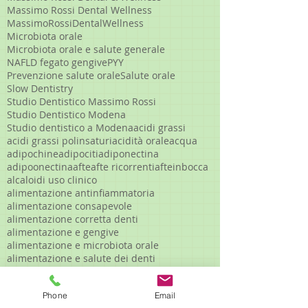
Massimo Rossi Dental Wellness
MassimoRossiDentalWellness
Microbiota orale
Microbiota orale e salute generale
NAFLD fegato gengive
PYY
Prevenzione salute orale
Salute orale
Slow Dentistry
Studio Dentistico Massimo Rossi
Studio Dentistico Modena
Studio dentistico a Modena
acidi grassi
acidi grassi polinsaturi
acidità orale
acqua
adipochine
adipociti
adiponectina
adipoonectina
afte
afte ricorrenti
afteinbocca
alcaloidi uso clinico
alimentazione antinfiammatoria
alimentazione consapevole
alimentazione corretta denti
alimentazione e gengive
alimentazione e microbiota orale
alimentazione e salute dei denti
alimentazione e salute orale
alimentazione gengive infiammate
Phone
Email
alimenti funzionali denti