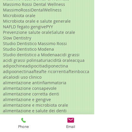
Massimo Rossi Dental Wellness
MassimoRossiDentalWellness
Microbiota orale
Microbiota orale e salute generale
NAFLD fegato gengive
PYY
Prevenzione salute orale
Salute orale
Slow Dentistry
Studio Dentistico Massimo Rossi
Studio Dentistico Modena
Studio dentistico a Modena
acidi grassi
acidi grassi polinsaturi
acidità orale
acqua
adipochine
adipociti
adiponectina
adipoonectina
afte
afte ricorrenti
afteinbocca
alcaloidi uso clinico
alimentazione antinfiammatoria
alimentazione consapevole
alimentazione corretta denti
alimentazione e gengive
alimentazione e microbiota orale
alimentazione e salute dei denti
alimentazione e salute orale
alimentazione gengive infiammate
Phone
Email
alimenti funzionali denti