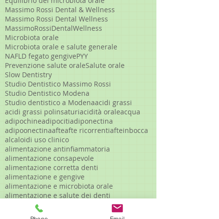
Equilibrio del microbiota orale
Massimo Rossi Dental & Wellness
Massimo Rossi Dental Wellness
MassimoRossiDentalWellness
Microbiota orale
Microbiota orale e salute generale
NAFLD fegato gengive
PYY
Prevenzione salute orale
Salute orale
Slow Dentistry
Studio Dentistico Massimo Rossi
Studio Dentistico Modena
Studio dentistico a Modena
acidi grassi
acidi grassi polinsaturi
acidità orale
acqua
adipochine
adipociti
adiponectina
adipoonectina
afte
afte ricorrenti
afteinbocca
alcaloidi uso clinico
alimentazione antinfiammatoria
alimentazione consapevole
alimentazione corretta denti
alimentazione e gengive
alimentazione e microbiota orale
alimentazione e salute dei denti
alimentazione e salute orale
alimentazione gengive infiammate
Phone
Email