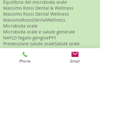
Equilibrio del microbiota orale
Massimo Rossi Dental & Wellness
Massimo Rossi Dental Wellness
MassimoRossiDentalWellness
Microbiota orale
Microbiota orale e salute generale
NAFLD fegato gengive
PYY
Prevenzione salute orale
Salute orale
Slow Dentistry
Studio Dentistico Massimo Rossi
Studio Dentistico Modena
Phone
Email
Studio dentistico a Modena
acidi grassi
acidi grassi polinsaturi
acidità orale
acqua
adipochine
adipociti
adiponectina
adipoonectina
afte
afte ricorrenti
afteinbocca
alcaloidi uso clinico
alimentazione antinfiammatoria
alimentazione consapevole
alimentazione corretta denti
alimentazione e gengive
alimentazione e microbiota orale
alimentazione e salute dei denti
alimentazione e salute orale
alimentazione gengive infiammate