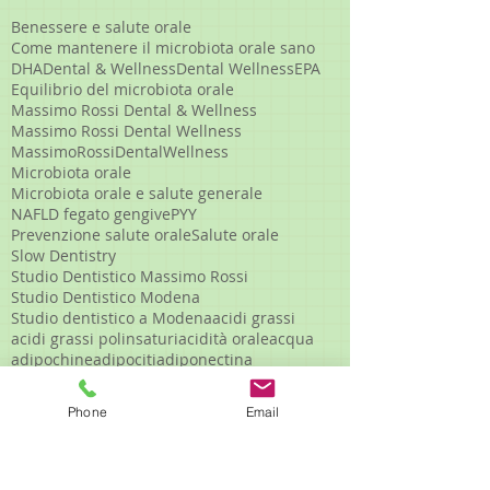
Benessere e salute orale
Come mantenere il microbiota orale sano
DHA
Dental & Wellness
Dental Wellness
EPA
Equilibrio del microbiota orale
Massimo Rossi Dental & Wellness
Massimo Rossi Dental Wellness
MassimoRossiDentalWellness
Microbiota orale
Microbiota orale e salute generale
NAFLD fegato gengive
PYY
Prevenzione salute orale
Salute orale
Slow Dentistry
Studio Dentistico Massimo Rossi
Studio Dentistico Modena
Studio dentistico a Modena
acidi grassi
acidi grassi polinsaturi
acidità orale
acqua
adipochine
adipociti
adiponectina
adipoonectina
afte
afte ricorrenti
afteinbocca
alcaloidi uso clinico
Phone
Email
alimentazione antinfiammatoria
alimentazione consapevole
alimentazione corretta denti
alimentazione e gengive