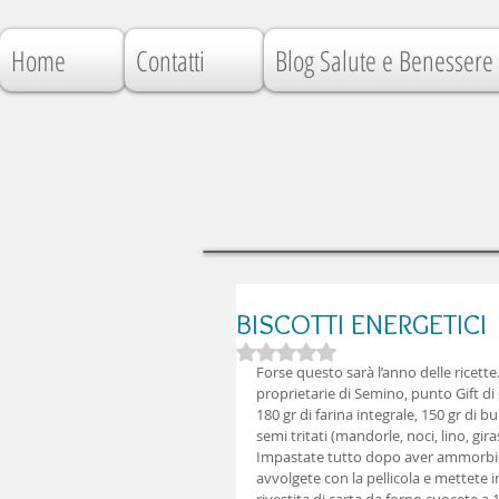
Home
Contatti
Blog Salute e Benessere
BISCOTTI ENERGETICI
Valutazione NaN stelle su 5.
Forse questo sarà l’anno delle ricett
proprietarie di Semino, punto Gift di C
180 gr di farina integrale, 150 gr di b
semi tritati (mandorle, noci, lino, giraso
Impastate tutto dopo aver ammorbidit
avvolgete con la pellicola e mettete in