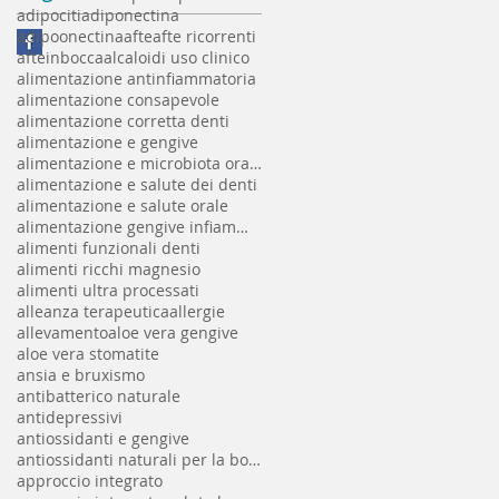
adipociti
adiponectina
adipoonectina
afte
afte ricorrenti
afteinbocca
alcaloidi uso clinico
alimentazione antinfiammatoria
alimentazione consapevole
alimentazione corretta denti
alimentazione e gengive
alimentazione e microbiota orale
alimentazione e salute dei denti
alimentazione e salute orale
alimentazione gengive infiammate
alimenti funzionali denti
alimenti ricchi magnesio
alimenti ultra processati
alleanza terapeutica
allergie
allevamento
aloe vera gengive
aloe vera stomatite
ansia e bruxismo
antibatterico naturale
antidepressivi
antiossidanti e gengive
antiossidanti naturali per la bocca
approccio integrato