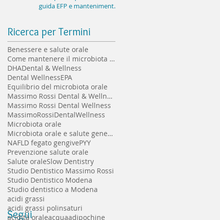
guida EFP e mantenimento
implantare a lungo termine
Ricerca per Termini
Benessere e salute orale
Come mantenere il microbiota orale sano
DHA
Dental & Wellness
Dental Wellness
EPA
Equilibrio del microbiota orale
Massimo Rossi Dental & Wellness
Massimo Rossi Dental Wellness
MassimoRossiDentalWellness
Microbiota orale
Microbiota orale e salute generale
NAFLD fegato gengive
PYY
Prevenzione salute orale
Salute orale
Slow Dentistry
Studio Dentistico Massimo Rossi
Studio Dentistico Modena
Studio dentistico a Modena
acidi grassi
acidi grassi polinsaturi
Segui
acidità orale
acqua
adipochine