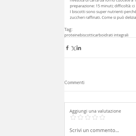
rivestita di carta da forno cuocete a
preparazione: 15 minuti; difficoltà: c
I biscotti sono super nutrienti perché
zuccheri raffinati. Come si può delizi
Tag:
proteine
biscotti
carboidrati integrali
Commenti
Aggiungi una valutazione
Scrivi un commento...