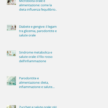
Microbiota orale e
alimentazione: come la
dieta influenza l’equilibrio
della bocca
Diabete e gengive: il legame
tra glicemia, parodontite e
salute orale
Sindrome metabolica e
salute orale: il filo rosso
dell’infiammazione
Parodontite e
alimentazione: dieta,
infiammazione e salute
delle gengive
Zuccheri e salute orale: pH,