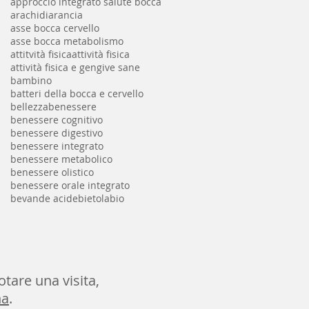
approccio integrato salute bocca
arachidi
arancia
asse bocca cervello
asse bocca metabolismo
attitvità fisica
attività fisica
attività fisica e gengive sane
bambino
batteri della bocca e cervello
bellezza
benessere
benessere cognitivo
benessere digestivo
benessere integrato
benessere metabolico
benessere olistico
benessere orale integrato
bevande acide
bietola
bio
otare una visita,
na
.