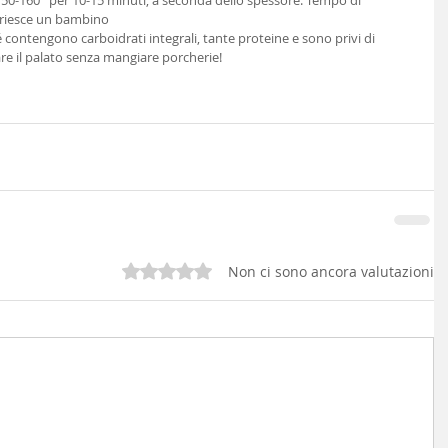
 150-160° per 10-15 minuti, a seconda dello spessore. Tempo di 
i riesce un bambino 
 contengono carboidrati integrali, tante proteine e sono privi di 
are il palato senza mangiare porcherie! 
Valutazione 0 stelle su 5.
Non ci sono ancora valutazioni