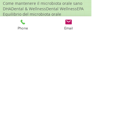
Come mantenere il microbiota orale sano
DHA
Dental & Wellness
Dental Wellness
EPA
Equilibrio del microbiota orale
Massimo Rossi Dental & Wellness
Massimo Rossi Dental Wellness
Phone
Email
MassimoRossiDentalWellness
Microbiota orale
Microbiota orale e salute generale
NAFLD fegato gengive
PYY
Prevenzione salute orale
Salute orale
Slow Dentistry
Studio Dentistico Massimo Rossi
Studio Dentistico Modena
Studio dentistico a Modena
acidi grassi
acidi grassi polinsaturi
acidità orale
acqua
adipochine
adipociti
adiponectina
adipoonectina
afte
afte ricorrenti
afteinbocca
alcaloidi uso clinico
alimentazione antinfiammatoria
alimentazione consapevole
alimentazione corretta denti
alimentazione e gengive
alimentazione e microbiota orale