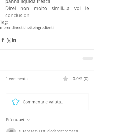
panna liquida fresca. 
Direi non molto simili…a voi le 
conclusioni
Tag:
merendine
etichette
ingredienti
0.0/5 (0)
1 commento
Commenta e valuta...
Più nuovi
rugahazas91+studiodentisticomassim14ed55