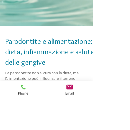
Parodontite e alimentazione:
dieta, infiammazione e salute
delle gengive
La parodontite non si cura con la dieta, ma
Phone
Email
l’alimentazione può influenzare il terreno
infiammatorio, il microbiota orale e la salute delle
gengive. Un approccio Dental & Wellness integra
diagnosi, prevenzione, terapia parodontale e stili di
vita.