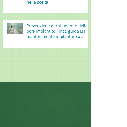
nella scelta
Prevenzione e trattamento della
peri-implantite: linee guida EFP e
mantenimento implantare a
lungo termine