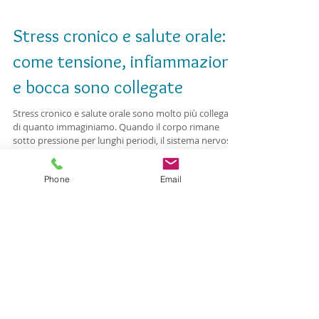
Stress cronico e salute orale:
come tensione, infiammazione
e bocca sono collegate
Stress cronico e salute orale sono molto più collegati
di quanto immaginiamo. Quando il corpo rimane
sotto pressione per lunghi periodi, il sistema nervoso
Phone
Email
e immunitario modificano il loro funzionamento e
l’infiammazione tende ad aumentare. Questo ha un
impatto diretto sulle gengive, sul microbiota orale e
sulla capacità dell’organismo di riparare i tessuti. Il
risultato può essere un peggioramento della
parodontite, una maggiore suscettibilità alle infezioni,
bruxismo, secch
Ricerca per Termini