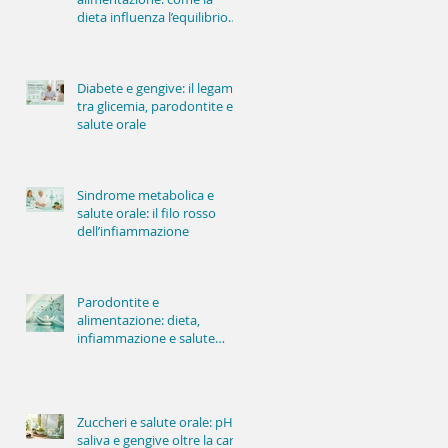
dieta influenza l’equilibrio
della bocca
Diabete e gengive: il legame
tra glicemia, parodontite e
salute orale
Sindrome metabolica e
salute orale: il filo rosso
dell’infiammazione
Parodontite e
alimentazione: dieta,
infiammazione e salute
delle gengive
Zuccheri e salute orale: pH,
saliva e gengive oltre la carie