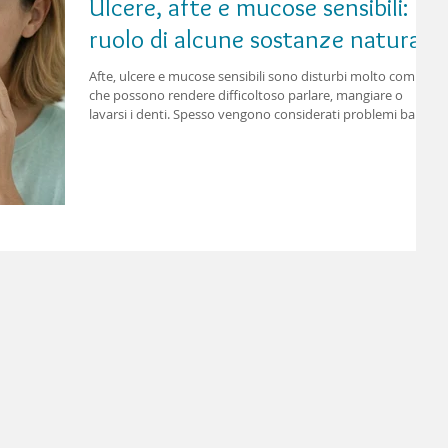
Ulcere, afte e mucose sensibili: il
ruolo di alcune sostanze naturali
Afte, ulcere e mucose sensibili sono disturbi molto comuni
che possono rendere difficoltoso parlare, mangiare o
lavarsi i denti. Spesso vengono considerati problemi banali
e transitori, ma quando si presentano con frequenza o
sono particolarmente dolorosi meritano attenzione. In
questi casi molti pazienti cercano sostanze naturali per
alleviare il fastidio, sperando in una soluzione semplice e
immediata. È importante però chiarire cosa possono fare
davvero queste sostanze e q