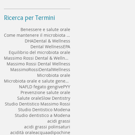
implantare a lungo termine
Ricerca per Termini
Benessere e salute orale
Come mantenere il microbiota orale sano
DHA
Dental & Wellness
Dental Wellness
EPA
Equilibrio del microbiota orale
Massimo Rossi Dental & Wellness
Massimo Rossi Dental Wellness
MassimoRossiDentalWellness
Microbiota orale
Microbiota orale e salute generale
NAFLD fegato gengive
PYY
Prevenzione salute orale
Salute orale
Slow Dentistry
Studio Dentistico Massimo Rossi
Studio Dentistico Modena
Studio dentistico a Modena
acidi grassi
acidi grassi polinsaturi
acidità orale
acqua
adipochine