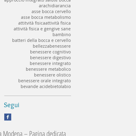
arachidi
arancia
asse bocca cervello
asse bocca metabolismo
attitvità fisica
attività fisica
attività fisica e gengive sane
bambino
batteri della bocca e cervello
bellezza
benessere
benessere cognitivo
benessere digestivo
benessere integrato
benessere metabolico
benessere olistico
benessere orale integrato
bevande acide
bietola
bio
Segui
 a Modena – Pagina dedicata