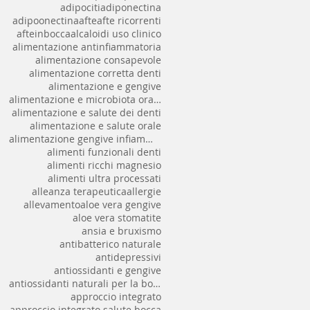
adipociti
adiponectina
adipoonectina
afte
afte ricorrenti
afteinbocca
alcaloidi uso clinico
alimentazione antinfiammatoria
alimentazione consapevole
alimentazione corretta denti
alimentazione e gengive
alimentazione e microbiota orale
alimentazione e salute dei denti
alimentazione e salute orale
alimentazione gengive infiammate
alimenti funzionali denti
alimenti ricchi magnesio
alimenti ultra processati
alleanza terapeutica
allergie
allevamento
aloe vera gengive
aloe vera stomatite
ansia e bruxismo
antibatterico naturale
antidepressivi
antiossidanti e gengive
antiossidanti naturali per la bocca
approccio integrato
approccio integrato salute bocca