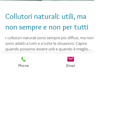
Collutori naturali: utili, ma
non sempre e non per tutti
I collutori naturali sono sempre più diffusi, ma non
sono adatti a tutti e a tutte le situazioni. Capire
quando possono essere utili e quando è meglio
Phone
Email
evitarli aiuta a proteggere l’equilibrio della bocca.
Ricerca per Termini
Benessere e salute orale
Come mantenere il microbiota orale sano